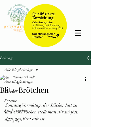
Bettina
Schmidt
Beitrag
Alle Blogbeiträge
Bettina Schmidt
Alle Blogbeiträge
8. Apr. 2025
Blitz-Brötchen
Reviews
Rezepte
Sonntag Vormittag, der Bäcker hat zu 
Kinderbücher
und erschrocken stellt man (Frau) fest, 
dass das Brot alle ist.
Alltagstips