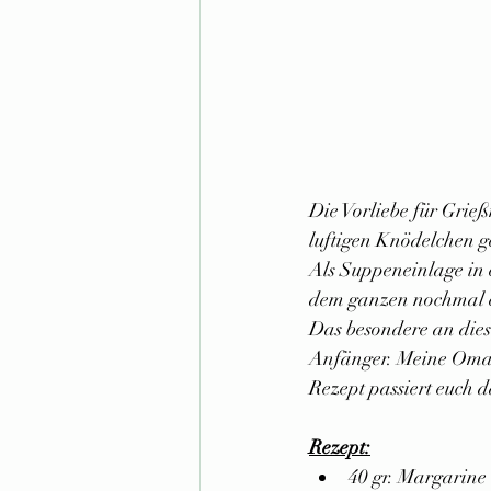
Die Vorliebe für Grieß
luftigen Knödelchen 
Als Suppeneinlage in 
dem ganzen nochmal e
Das besondere an diese
Anfänger. Meine Oma h
Rezept passiert euch da
Rezept:
40 gr. Margarine 