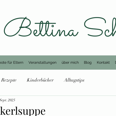
Bettina Sc
ote für Eltern
Veranstaltungen
über mich
Blog
Kontakt
Rezepte
Kinderbücher
Alltagstips
 Sept. 2025
kerlsuppe