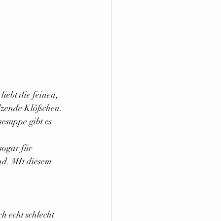
iebt die feinen, 
lzende Klößchen.
esuppe gibt es 
sogar für 
nd. MIt diesem 
h echt schlecht 