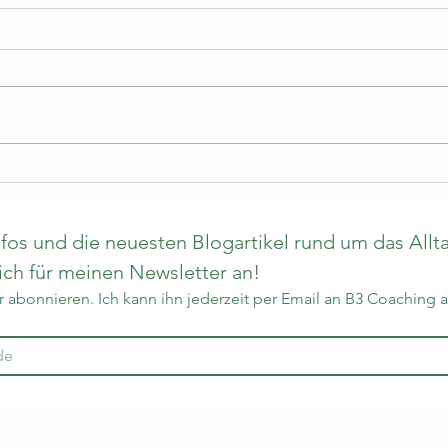
Lachs mit Brokkolireis und
Papr
Créme Fraíche Sauce
Gemü
os und die neuesten Blogartikel rund um das Allta
h für meinen Newsletter an!
 abonnieren. Ich kann ihn jederzeit per Email an B3 Coaching 