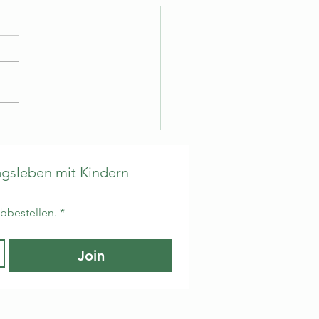
ika-Karotten-Onepot für
semuffel
gsleben mit Kindern 
abbestellen.
*
Join