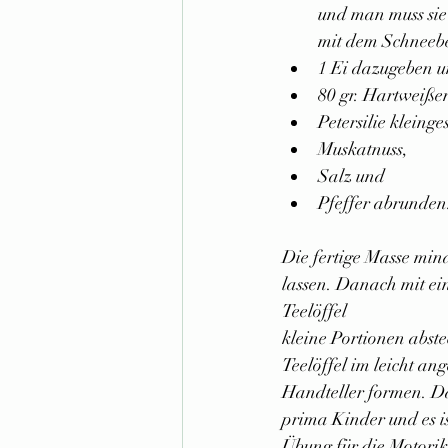
und man muss sie 
mit dem Schneebe
1 Ei dazugeben u
80 gr. Hartweiße
Petersilie kleing
Muskatnuss,
Salz und
Pfeffer abrunden
Die fertige Masse min
lassen. Danach mit ei
Teelöffel 
kleine Portionen abst
Teelöffel im leicht an
Handteller formen. D
prima Kinder und es i
Übung für die Motorik