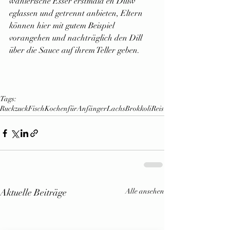
wählerische Esser erstmald en Dillw 
eglassen und getrennt anbieten, Eltern 
können hier mit gutem Beispiel 
vorangehen und nachträglich den Dill 
über die Sauce auf ihrem Teller geben.
Tags:
Ruckzuck
Fisch
KochenfürAnfänger
Lachs
Brokkoli
Reis
Aktuelle Beiträge
Alle ansehen