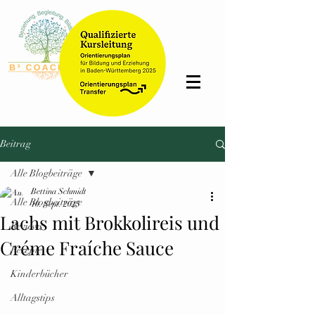
Bettina
Schmidt
Beitrag
Alle Blogbeiträge
Bettina Schmidt
Alle Blogbeiträge
10. Sept. 2025
Lachs mit Brokkolireis und
Reviews
Créme Fraíche Sauce
Rezepte
Kinderbücher
Alltagstips