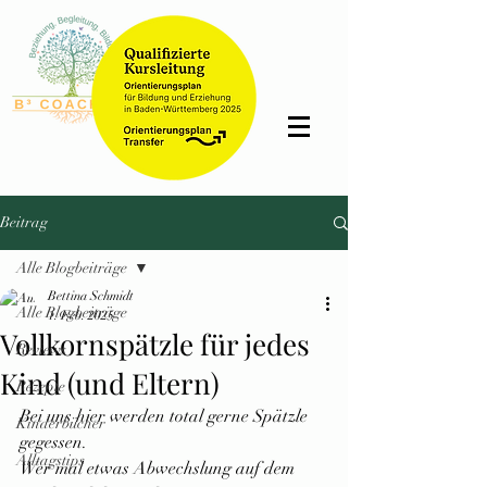
Bettina
Schmidt
Beitrag
Alle Blogbeiträge
Bettina Schmidt
Alle Blogbeiträge
1. Feb. 2025
Vollkornspätzle für jedes
Reviews
Kind (und Eltern)
Rezepte
Bei uns hier werden total gerne Spätzle 
Kinderbücher
gegessen.
Alltagstips
Wer mal etwas Abwechslung auf dem 