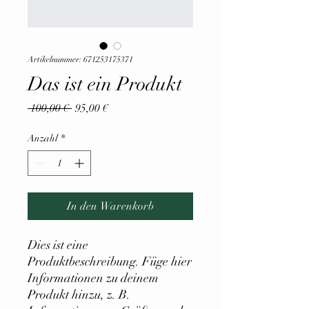
Artikelnummer: 671253175371
Das ist ein Produkt
Standardpreis
Sale-
 100,00 € 
95,00 €
Preis
Anzahl
*
In den Warenkorb
Dies ist eine 
Produktbeschreibung. Füge hier 
Informationen zu deinem 
Produkt hinzu, z. B. 