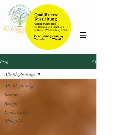
Bettina
Schmidt
Blog
Alle Blogbeiträge
Alle Blogbeiträge
Reviews
Rezepte
Kinderbücher
Alltagstips