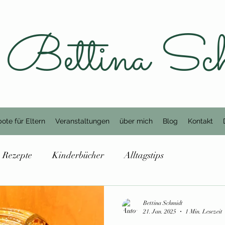
Bettina Sc
ote für Eltern
Veranstaltungen
über mich
Blog
Kontakt
Rezepte
Kinderbücher
Alltagstips
Bettina Schmidt
21. Jan. 2025
1 Min. Lesezeit