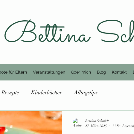
Bettina Sc
ote für Eltern
Veranstaltungen
über mich
Blog
Kontakt
Rezepte
Kinderbücher
Alltagstips
Bettina Schmidt
27. März 2025
1 Min. Lesezei