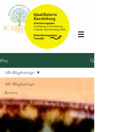
Bettina
Schmidt
Blog
Alle Blogbeiträge
Alle Blogbeiträge
Reviews
Rezepte
Kinderbücher
Alltagstips