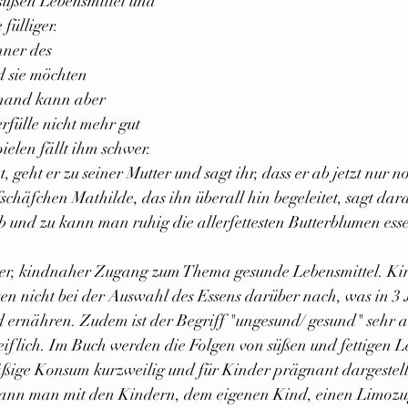
 süßen Lebensmittel und 
fülliger. 
hner des 
 sie möchten 
inand kann aber 
fülle nicht mehr gut 
elen fällt ihm schwer.
, geht er zu seiner Mutter und sagt ihr, dass er ab jetzt nur 
fschäfchen Mathilde, das ihn überall hin begeleitet, sagt dara
ab und zu kann man ruhig die allerfettesten Butterblumen ess
ner, kindnaher Zugang zum Thema gesunde Lebensmittel. Kin
nken nicht bei der Auswahl des Essens darüber nach, was in 3 
 ernähren. Zudem ist der Begriff "ungesund/ gesund" sehr ab
iflich. Im Buch werden die Folgen von süßen und fettigen Le
ßige Konsum kurzweilig und für Kinder prägnant dargestell
 kann man mit den Kindern, dem eigenen Kind, einen Limozug