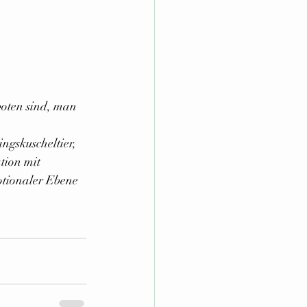
boten sind, man 
ngskuscheltier, 
tion mit 
otionaler Ebene 