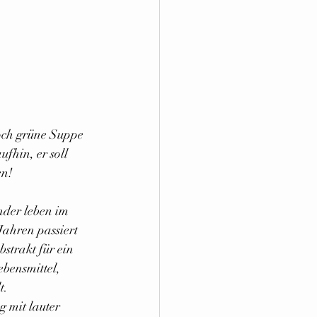
noch grüne Suppe 
ufhin, er soll 
en!
der leben im 
Jahren passiert 
strakt für ein 
bensmittel, 
t.
 mit lauter 