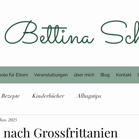
Bettina Sc
ote für Eltern
Veranstaltungen
über mich
Blog
Kontakt
Rezepte
Kinderbücher
Alltagstips
 Jan. 2025
 nach Grossfrittanien