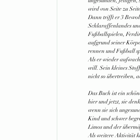
ungesunden, fettigen,
wird von Seite zu Seite 
Dann trifft er 3 Bewo
Schlaraffenlandes und
Fußballspielen, Ferd
aufgrund seiner Körper
rennen und Fußball spi
Als er wieder aufwacht
will. Sein kleines Stof
nicht so übertreiben, 
Das Buch ist ein schö
hier und jetzt, sie de
wenn sie sich ungesund
Kind und schwer begre
Limos und der übermä
Als weitere Aktivität