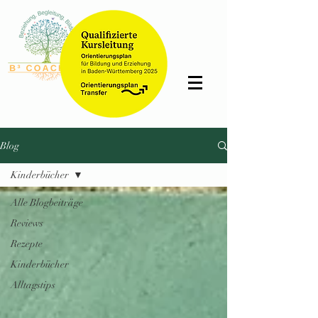
Bettina
Schmidt
Blog
Kinderbücher
Alle Blogbeiträge
Reviews
Rezepte
Kinderbücher
Alltagstips