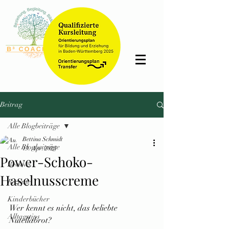
Bettina
Schmidt
Beitrag
Alle Blogbeiträge
Bettina Schmidt
Alle Blogbeiträge
13. Apr. 2025
Power-Schoko-
Reviews
Haselnusscreme
Rezepte
Kinderbücher
Wer kennt es nicht, das beliebte 
Alltagstips
Nutellabrot?